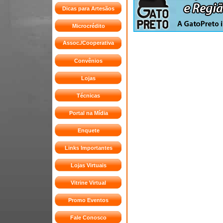
Dicas para Artesãos
Microcrédito
Assoc./Cooperativa
Convênios
Lojas
Técnicas
Portal na Mídia
Enquete
Links Importantes
Lojas Virtuais
Vitrine Virtual
Promo Eventos
Fale Conosco