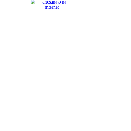
© Copyright 2008 ARTESANATO 
ArtesanatoBauru é uma iniciativa
REVELARE 