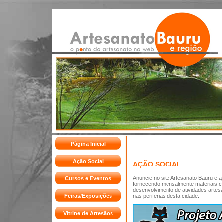
Página Inicial
Ação Social
AÇÃO SOCIAL
Anuncie no site Artesanato Bauru e 
Cursos e Eventos
fornecendo mensalmente materiais como
desenvolvimento de atividades artes
Feiras/Exposições
nas periferias desta cidade.
Vitrine de Artesãos