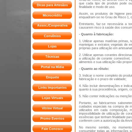
que cada tipo de produto pode ou
Dicas para Artesãos
finalidade e modo de uso.
Assim, os produtos de higiene pes
Microcrédito
enquadram-se no Grau de Risco 1, o
Entretanto, faz-se necessária a 
Assoc./Cooperativa
causarem risco à saúde dos consumi
- Quanto à fabricação:
Convênios
1. Utilizar apenas matérias primas, t
manteigas e extratos vegetais de e
Lojas
próprias para utilização em artesanat
2. Utilizar apenas corantes direcion
Técnicas
a utilização de corante comestível
alimentos e sua utilização não propor
Portal na Mídia
- Quanto ao rótulo:
3. Indicar o nome completo do produt
Enquete
fabricação e o prazo de validade;
4. Não incluir denominações e indi
Links Importantes
quanto à sua procedência, origem, c
5. Não conter indicações ou menções
Lojas Virtuais
Portanto, ao fabricarmos sabonete
cuidados especiais na compra de m
Vitrine Virtual
utilizados em cada composição, 
impossibilidade de utilização de co
essências que tenham finalidade para
Promo Eventos
conferem com a autorização da Anvi
No mesmo sentido, no momento 
Fale Conosco
consumidor todas as informações so