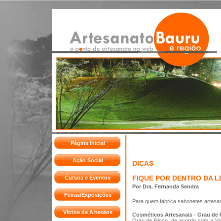
Página Inicial
Ação Social
DICAS
FIQUE POR DENTRO DA L
Cursos e Eventos
Por Dra. Fernanda Sendra
Feiras/Exposições
Para quem fabrica sabonetes artesan
Vitrine de Artesãos
Cosméticos Artesanais - Grau de 
Grau de Risco, de acordo com a Vigil