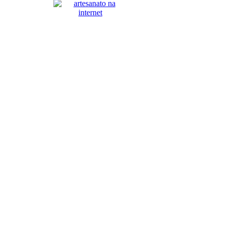
© Copyright 2008 ARTESANATO 
ArtesanatoBauru é uma iniciativa
REVELARE 