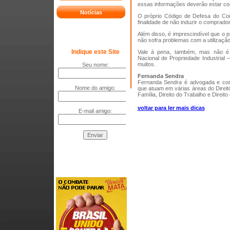
essas informações deverão estar con
Notícias
O próprio Código de Defesa do Con
finalidade de não induzir o comprado
Além disso, é imprescindível que o 
não sofra problemas com a utilizaçã
Vale à pena, também, mas não é ob
Nacional de Propriedade Industrial 
muitos.
Fernanda Sendra
Fernanda Sendra é advogada e con
que atuam em várias áreas do Direito
Família, Direito do Trabalho e Direit
voltar para ler mais dicas